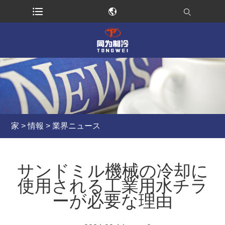
家
>
情報
>
業界ニュース
サンドミル機械の冷却に
使用される工業用水チラ
ーが必要な理由