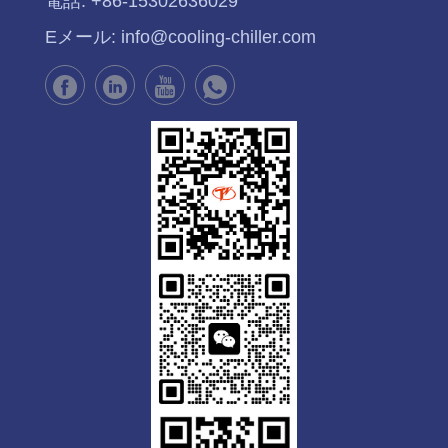
電話:
+86-15302636029
Eメール:
info@cooling-chiller.com