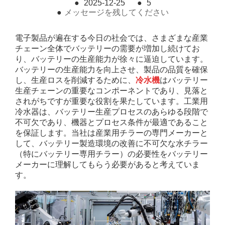
●
2025-12-25
●
5
●
メッセージを残してください
電子製品が遍在する今日の社会では、さまざまな産業
チェーン全体でバッテリーの需要が増加し続けてお
り、バッテリーの生産能力が徐々に逼迫しています。
バッテリーの生産能力を向上させ、製品の品質を確保
し、生産ロスを削減するために、
冷水機
はバッテリー
生産チェーンの重要なコンポーネントであり、見落と
されがちですが重要な役割を果たしています。工業用
冷水器は、バッテリー生産プロセスのあらゆる段階で
不可欠であり、機器とプロセス条件が最適であること
を保証します。当社は産業用チラーの専門メーカーと
して、バッテリー製造環境の改善に不可欠な水チラー
（特にバッテリー専用チラー）の必要性をバッテリー
メーカーに理解してもらう必要があると考えていま
す。