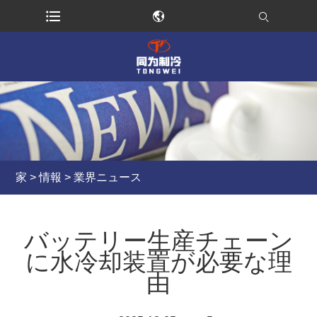
家
>
情報
>
業界ニュース
バッテリー生産チェーン
に水冷却装置が必要な理
由